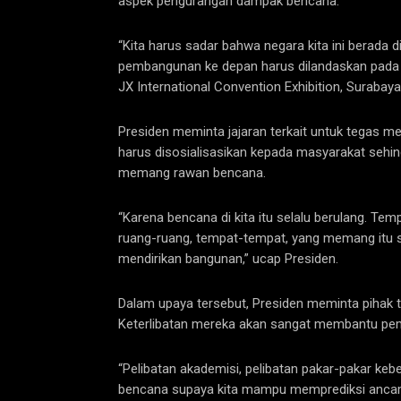
aspek pengurangan dampak bencana.
“Kita harus sadar bahwa negara kita ini berada d
pembangunan ke depan harus dilandaskan pada a
JX International Convention Exhibition, Surabaya
Presiden meminta jajaran terkait untuk tegas 
harus disosialisasikan kepada masyarakat sehi
memang rawan bencana.
“Karena bencana di kita itu selalu berulang. Tem
ruang-ruang, tempat-tempat, yang memang itu 
mendirikan bangunan,” ucap Presiden.
Dalam upaya tersebut, Presiden meminta pihak t
Keterlibatan mereka akan sangat membantu pem
“Pelibatan akademisi, pelibatan pakar-pakar kebe
bencana supaya kita mampu memprediksi ancam