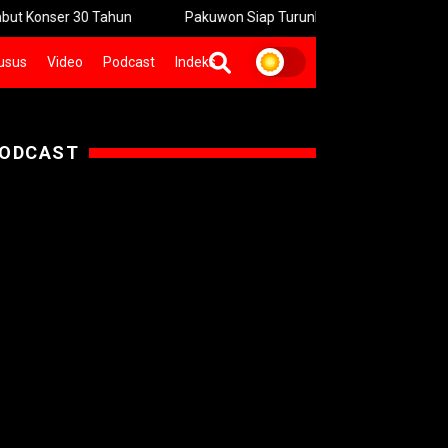
 30 Tahun
Pakuwon Siap Turunkan Tinggi Pagar Mal Ikuti Araha
usus
Video
Podcast
Indeks
ODCAST