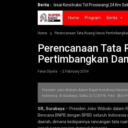
Selesai Konstruksi Tol Prosiwangi 24 Km Seksi 1-2 Siap
Berita :
Home
Program
Berita
Home
Perencanaan Tata Ruang Harus Pertimbangk
Perencanaan Tata 
Pertimbangkan Da
-
Fena Olyvira
2 February 2019
Presiden Joko Widodo dalam Rapat Koordinasi Nasio
Indonesia, di Surabaya, Sabtu (2/2/2019). Foto : (Biro 
SR, Surabaya
– Presiden Joko Widodo dalam R
Bencana BNPB dengan BPBD seluruh Indonesia 
daerah, dimana kedepannya rancangan tata rua