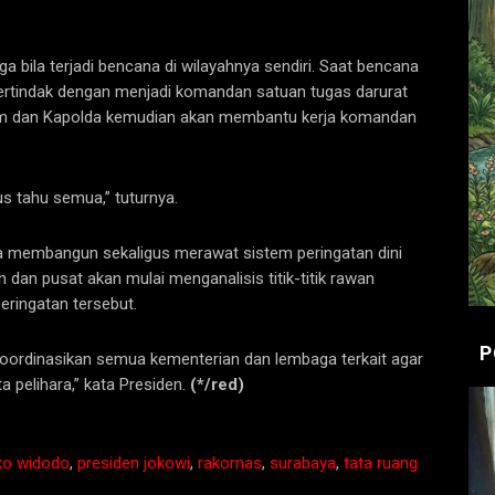
ga bila terjadi bencana di wilayahnya sendiri. Saat bencana
 bertindak dengan menjadi komandan satuan tugas darurat
m dan Kapolda kemudian akan membantu kerja komandan
rus tahu semua,” tuturnya.
bisa membangun sekaligus merawat sistem peringatan dini
 dan pusat akan mulai menganalisis titik-titik rawan
ringatan tersebut.
P
oordinasikan semua kementerian dan lembaga terkait agar
ta pelihara,” kata Presiden.
(*/red)
ko widodo
,
presiden jokowi
,
rakornas
,
surabaya
,
tata ruang