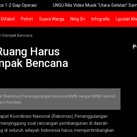
 Operasi
UNGU Rilis Video Musik “Utara-Selatan” Sambut Konser
Difabel
Potret
Suara Warga
Ning Sri
Infografis
Liputan Kh
an Dampak Bencana
P
Ruang Harus
mpak Bencana
nal (Rakornas) Penanggulangan Bencana BNPB dengan BPBD Seluruh
Pers Presiden)
apat Koordinasi Nasional (Rakornas) Penanggulangan
menyinggung soal rancangan pembangunan di daerah-
ng di seluruh wilayah Indonesia harus mempertimbangkan