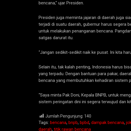
bencana,” ujar Presiden.
Presiden juga meminta jajaran di daerah juga sia
terjadi di suatu daerah, gubernur harus segera
untuk melakukan penanganan bencana. Pangda
satgas darurat itu.
“Jangan sedikit-sedikit naik ke pusat. Ini kita ha
Selain itu, tak kalah penting, Indonesia harus 
yang terpadu. Dengan bantuan para pakar, daerah
bencana yang membutuhkan kehadiran sistem pe
“Saya minta Pak Doni, Kepala BNPB, untuk meng
sistem peringatan dini ini segera terwujud dan ki
Jumlah Pengunjung:
140
Tags:
bencana
,
bnpb
,
bpbd
,
dampak bencana
,
jo
daerah
,
titik rawan bencana