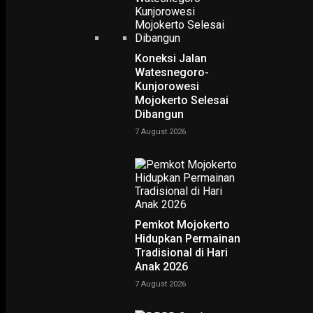
Koneksi Jalan
Watesnegoro-
Kunjorowesi
Home
Penanganan WNI dari Virus Corona Dapat Pujian Internasional
Mojokerto Selesai
Penanganan WNI dari Viru
Dibangun
Corona Dapat Pujian
7 August 2026
Internasional
-
Yovie Wicaksono
4 February 2020
Pemkot Mojokerto
Hidupkan Permainan
Tradisional di Hari
Anak 2026
7 August 2026