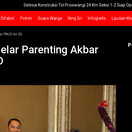
elesai Konstruksi Tol Prosiwangi 24 Km Seksi 1-2 Siap Operasi
U
Difabel
Potret
Suara Warga
Ning Sri
Infografis
Liputan Kh
isi PAUD ke SD
P
elar Parenting Akbar
D