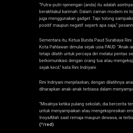
“Putra-putri njenengan (anda) itu adalah asetny
berakhlakul karimah. Dalam zaman modern ini t
juga menggunakan gadget. Tapi tolong sampai
positif maupun negatif seperti apa saja,” pesann
Sementara itu, Ketua Bunda Paud Surabaya Rini 
Kota Pahlawan dimulai sejak usia PAUD. “Anak-an
tetapi dilatih untuk percaya diri melalui pentas s
berkomunikasi dengan orang tua atau mengekspr
sejak kecil,” kata Rini Indriyani.
Rini Indriyani menjelaskan, dengan dilatihnya 
diharapkan anak-anak terbiasa dalam menyampa
“Misalnya ketika pulang sekolah, dia bercerita t
untuk menyampaikan atau mengekspresikan emos
InsyaAllah saat remaja maupun dewasa, ia terb
(*/red)