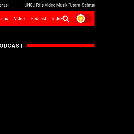
NGU Rilis Video Musik “Utara-Selatan” Sambut Konser 30 Tahun
usus
Video
Podcast
Indeks
ODCAST