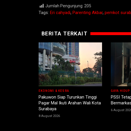
Jumlah Pengunjung:
205
Tags:
Eri cahyadi
,
Parenting Akbar
,
pemkot sura
BERITA TERKAIT
EKONOMI & KESRA
GAYA HIDUP
Pakuwon Siap Turunkan Tinggi
PSSI Teta
Pagar Mal Ikuti Arahan Wali Kota
Bermarkas
Surabaya
6 August 202
8 August 2026