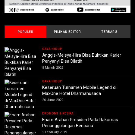
POPULER
PILIHAN EDITOR
TERBARU
GAYA HIDUP
Anggis-Meisya-Hira Bisa Buktikan Karier
Penyanyi Bisa Dilatih
8 March 2026
GAYA HIDUP
Keseruan Turnamen Mobile Legend di
MaxOne Hotel Dharmahusada
26 June 2022
EKONOMI & KESRA
Enam Arahan Presiden Pada Rakornas
Penanggulangan Bencana
2 February 2019