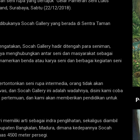
n seni rupa yang bertajuk “Gelar Pameran Seni Lukis
Land, Surabaya, Sabtu (22/12/2018).
dibukanya Socah Gallery yang berada di Sentra Taman
ngatakan, Socah Gallery hadir ditengah para seniman,
annya menghubungkan antar seni dan masyarakat sebagai
merkan benda atau karya seni dan berbagai kegiatan seni
pertontonkan seni rupa intermedia, orang tidak akan
as, dan Socah Gallery ini adalah wadahnya, disini kami coba
, pertemuan, dan kami akan memberikan pendidikan untuk
P
memiliki arti sebagai indra penglihatan, sekaligus diambil
bupaten Bangkalan, Madura, dimana kedepannya Socah
uas 4500 meter persegi.