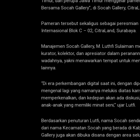
Timur, dan perupa Jawa Timur menggelar pamera
Bersama Socah Gallery”, di Socah Gallery, Citra
Pameran tersebut sekaligus sebagai peresmian 
Internasional Blok C – 02, CitraLand, Surabaya.
Manajemen Socah Gallery, M. Luthfi Sulaiman me
kurator, kolektor, dan apresiator dalam peran
wadahnya, yakni menawarkan tempat untuk mema
lainnya.
“Di era perkembangan digital saat ini, dengan di
mengenal lagi yang namanya melukis diatas kanv
memperkenalkan, dan kedepan akan ada diskusi
anak-anak yang memiliki minat seni,” ujar Lutfi.
Berdasarkan penuturan Lutfi, nama Socah sendiri 
dari nama Kecamatan Socah yang berada di Ka
Gallery juga akan dibuka disana dengan area sel