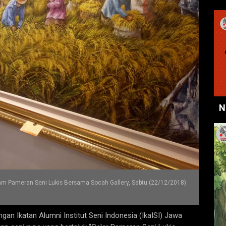
N
am Pameran Seni Lukis Bersama Socah Gallery, Sabtu (22/12/2018).
an Ikatan Alumni Institut Seni Indonesia (IkaISI) Jawa