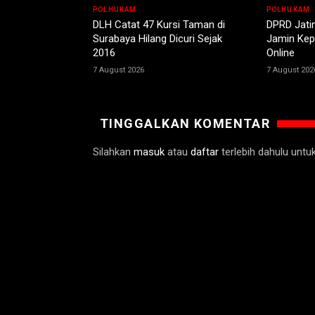
POLHUKAM
POLHUKAM
DLH Catat 47 Kursi Taman di
DPRD Jati
Surabaya Hilang Dicuri Sejak
Jamin Kepa
2016
Online
7 August 2026
7 August 202
TINGGALKAN KOMENTAR
Silahkan
masuk
atau
daftar
terlebih dahulu unt