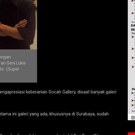
dengan
an Seni Lukis
o : (Super
gapresiasi keberanian Socah Gallery, disaat banyak galeri
elama ini galeri yang ada, khususnya di Surabaya, sudah