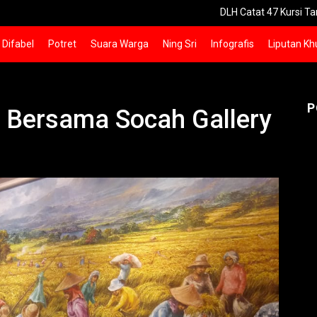
DLH Catat 47 Kursi Taman di Surabaya
Difabel
Potret
Suara Warga
Ning Sri
Infografis
Liputan Kh
P
 Bersama Socah Gallery