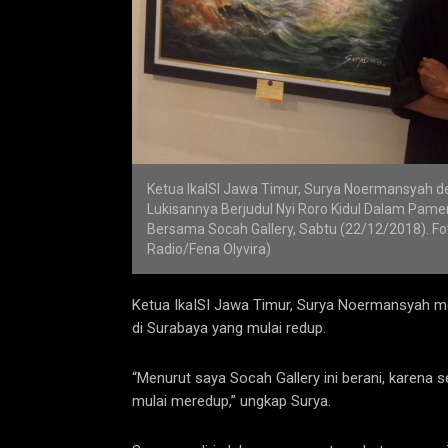
Ketua IkaISI Jawa Timur, Surya Noermansyah 
Lukisannya Berjudul Nyi Roro Kidul Dalam Pamer
Bersama Socah Gallery, Sabtu (22/12/2018). Fot
Radio/Fena Olyvira)
Ketua IkaISI Jawa Timur, Surya Noermansyah men
di Surabaya yang mulai redup.
“Menurut saya Socah Gallery ini berani, karena s
mulai meredup,” ungkap Surya.