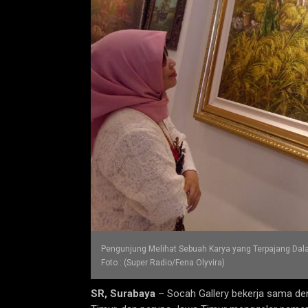
Pengunjung Melihat Sebuah Karya yang Terpajang Dal
Foto : (Super Radio/Fena Olyvira)
SR, Surabaya
– Socah Gallery bekerja sama deng