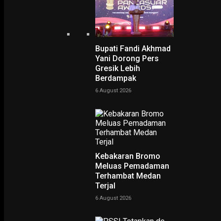
Bupati Fandi Akhmad
Yani Dorong Pers
Home
Muzani: Megawati Dukung Pemerintahan Prabowo dari Luar Koalisi
Gresik Lebih
Muzani: Megawati Dukun
Berdampak
Pemerintahan Prabowo da
6 August 2026
Luar Koalisi
-
Rudy Hartono
10 April 2025
Kebakaran Bromo
Meluas Pemadaman
Terhambat Medan
Terjal
6 August 2026