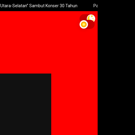
n” Sambut Konser 30 Tahun
Pakuwon Siap Turunkan Tinggi Pagar