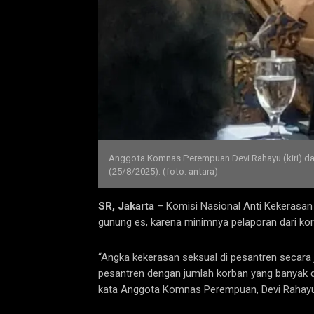
Anggota Komnas Perempuan Devi Rahayu (kiri) dala
(25/8/2025). (foto: antara)
SR, Jakarta
– Komisi Nasional Anti Kekerasa
gunung es, karena minimnya pelaporan dari kor
“Angka kekerasan seksual di pesantren secara 
pesantren dengan jumlah korban yang banyak 
kata Anggota Komnas Perempuan, Devi Rahayu sa