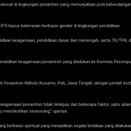
eksual di lingkungan pesantren yang menunjukkan pola keberulangan, 
5 kasus kekerasan berbasis gender di lingkungan pendidikan.
pendidikan keagamaan, pendidikan dasar dan menengah, serta TK/TPA,
pendidikan keagamaan/pesantren yang diadukan ke Komnas Perempu
ok Pesantren Ndholo Kusumo, Pati, Jawa Tengah, dengan jumlah korb
keagamaan/pesantren tidak terlepas dari beberapa faktor, yaitu adan
u menokohkan seseorang,” ujarnya.
 yang berbasis spiritual yang menjadikan segala tindakan yang dilak