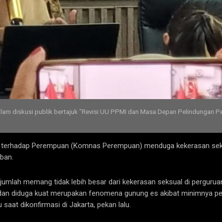
m diskusi publik bertajuk "Revisi UU PPMI dan Masa Depan Pelindungan Peke
n terhadap Perempuan (Komnas Perempuan) menduga kekerasan sek
ban.
jumlah memang tidak lebih besar dari kekerasan seksual di pergurua
dan diduga kuat merupakan fenomena gunung es akibat minimnya pel
at dikonfirmasi di Jakarta, pekan lalu.