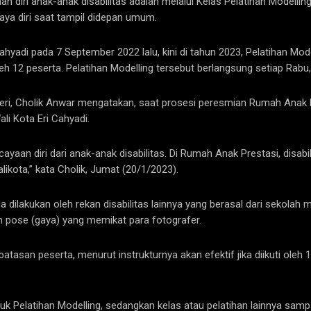
 diri anak-anak disabilitas adalah melalui Kelas Pelatihan Modelling
aya diri saat tampil didepan umum.
ahyadi pada 7 September 2022 lalu, kini di tahun 2023, Pelatihan Mo
oleh 12 peserta. Pelatihan Modelling tersebut berlangsung setiap Rabu
i, Cholik Anwar mengatakan, saat prosesi peresmian Rumah Anak Pr
li Kota Eri Cahyadi.
yaan diri dari anak-anak disabilitas. Di Rumah Anak Prestasi, disabi
ikota,” kata Cholik, Jumat (20/1/2023).
a dilakukan oleh rekan disabilitas lainnya yang berasal dari sekolah m
ih pose (gaya) yang memikat para fotografer.
batasan peserta, menurut instrukturnya akan efektif jika diikuti oleh 
tuk Pelatihan Modelling, sedangkan kelas atau pelatihan lainnya sam