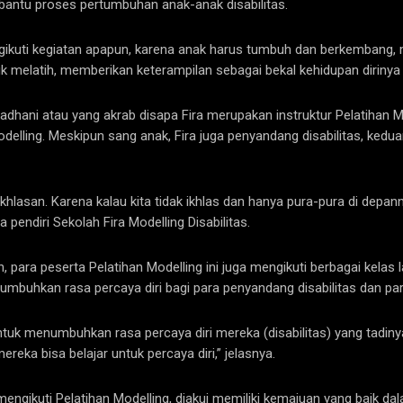
mbantu proses pertumbuhan anak-anak disabilitas.
ngikuti kegiatan apapun, karena anak harus tumbuh dan berkembang, 
k melatih, memberikan keterampilan sebagai bekal kehidupan dirinya 
adhani atau yang akrab disapa Fira merupakan instruktur Pelatihan M
odelling. Meskipun sang anak, Fira juga penyandang disabilitas, ked
lasan. Karena kalau kita tidak ikhlas dan hanya pura-pura di depan
a pendiri Sekolah Fira Modelling Disabilitas.
, para peserta Pelatihan Modelling ini juga mengikuti berbagai kela
uhkan rasa percaya diri bagi para penyandang disabilitas dan par
k menumbuhkan rasa percaya diri mereka (disabilitas) yang tadinya
ereka bisa belajar untuk percaya diri,” jelasnya.
mengikuti Pelatihan Modelling, diakui memiliki kemajuan yang baik d