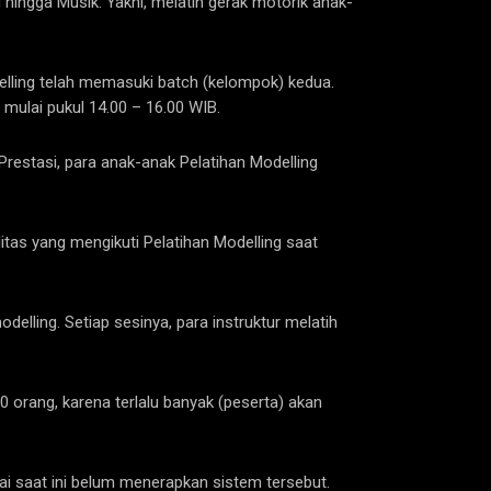
 hingga Musik. Yakni, melatih gerak motorik anak-
delling telah memasuki batch (kelompok) kedua.
, mulai pukul 14.00 – 16.00 WIB.
estasi, para anak-anak Pelatihan Modelling
litas yang mengikuti Pelatihan Modelling saat
odelling. Setiap sesinya, para instruktur melatih
10 orang, karena terlalu banyak (peserta) akan
pai saat ini belum menerapkan sistem tersebut.