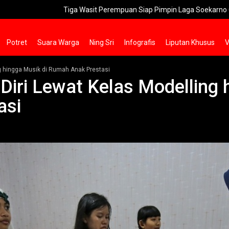
Tiga Wasit Perempuan Siap Pimpin Laga Soekarno Cup U-17 2026
Potret
Suara Warga
Ning Sri
Infografis
Liputan Khusus
V
ng hingga Musik di Rumah Anak Prestasi
Diri Lewat Kelas Modelling 
asi