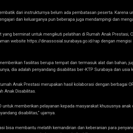
membatik dari instrukturnya belum ada pembatasan peserta. Karena un
 mengajari dan keluarganya pun beberapa juga mendampingi dan menga
 yang berminat untuk mengikuti pelatihan di Rumah Anak Prestasi, 
man website https://dinassosial.surabaya.go.id/rap dengan mengisi d
mberikan fasilitas berupa tempat dan termasuk alat dan bahan, juga
unya, dia adalah penyandang disabilitas ber-KTP Surabaya dan usia ku
i Rumah Anak Prestasi merupakan hasil kolaborasi dengan berbagai O
h Anak Disabilitas.
D untuk memberikan pelayanan kepada masyarakat khususnya anak d
ndang disabilitas,” ujarnya.
si bisa membantu melatih kemandirian dan keberanian para penyandan