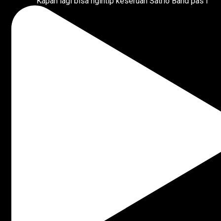
Kapan lagi bisa ngintip keseruan Satrio Band pas l