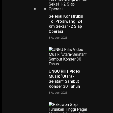
Selesai Konstruksi
Tol Prosiwangi 24
Km Seksi 1-2 Siap
Operasi
Home
Kolak Hidangan Tradisional Nusantara yang Sarat Makna
Kolak Hidangan Tradisiona
8 August 2026
Nusantara yang Sarat
Makna
-
Rudy Hartono
16 January 2025
UNGU Rilis Video
Musik “Utara-
Selatan” Sambut
Konser 30 Tahun
8 August 2026