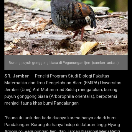
Burung puyuh gonggong biasa di Pegunungan Ijen. (sumber: antara)
SR, Jember
– Peneliti Program Studi Biologi Fakultas
Matematika dan Ilmu Pengetahuan Alam (FMIPA) Universitas
Jember (Unej) Arif Mohammad Siddiq mengatakan, burung
puyuh gonggong biasa (Arborophilia orientalis), berpotensi
menjadi fauna khas bumi Pandalungan.
“Fauna itu unik dan tiada duanya karena hanya ada di bumi
Pandalungan. Burung itu hanya hidup di dataran tinggi Hyang
Argopuro, Pegunungan Ijen, dan Taman Nasional Meru Betiri