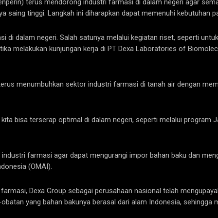
perin) terus mendorong industri farmasi di dalam negeri agar sema
ya saing tinggi. Langkah ini diharapkan dapat memenuhi kebutuhan p
si di dalam negeri. Salah satunya melalui kegiatan riset, seperti unt
ka melakukan kunjungan kerja di PT Dexa Laboratories of Biomolecu
erus menumbuhkan sektor industri farmasi di tanah air dengan me
kita bisa terserap optimal di dalam negeri, seperti melalui program 
industri farmasi agar dapat mengurangi impor bahan baku dan meng
ndonesia (OMAI).
 farmasi, Dexa Group sebagai perusahaan nasional telah mengupaya
obatan yang bahan bakunya berasal dari alam Indonesia, sehingga 