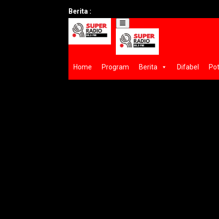
Berita :
Home
Program
Berita
Difabel
Pot