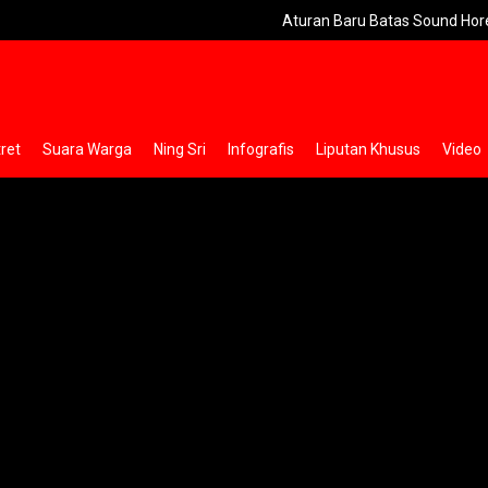
Aturan Baru Batas Sound Horeg Sidoarjo Mak
ret
Suara Warga
Ning Sri
Infografis
Liputan Khusus
Video