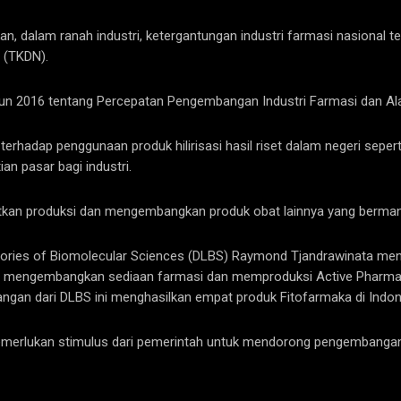
, dalam ranah industri, ketergantungan industri farmasi nasional t
i (TKDN).
hun 2016 tentang Percepatan Pengembangan Industri Farmasi dan Ala
 terhadap penggunaan produk hilirisasi hasil riset dalam negeri seper
an pasar bagi industri.
katkan produksi dan mengembangkan produk obat lainnya yang berman
ratories of Biomolecular Sciences (DLBS) Raymond Tjandrawinata 
gan mengembangkan sediaan farmasi dan memproduksi Active Pharmaceu
mbangan dari DLBS ini menghasilkan empat produk Fitofarmaka di Indo
memerlukan stimulus dari pemerintah untuk mendorong pengembangan 