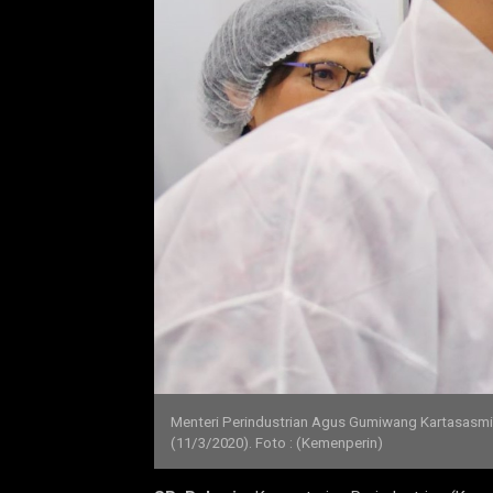
Menteri Perindustrian Agus Gumiwang Kartasasmita
(11/3/2020). Foto : (Kemenperin)