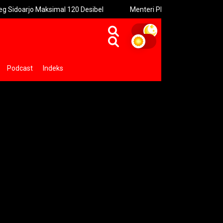
simal 120 Desibel
Menteri PPPA: Festival Egrang Perkuat Ru
Podcast
Indeks