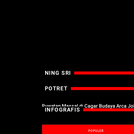
NING SRI
POTRET
Ruwatan Massal di Cagar Budaya Arca J
INFOGRAFIS
POPULER