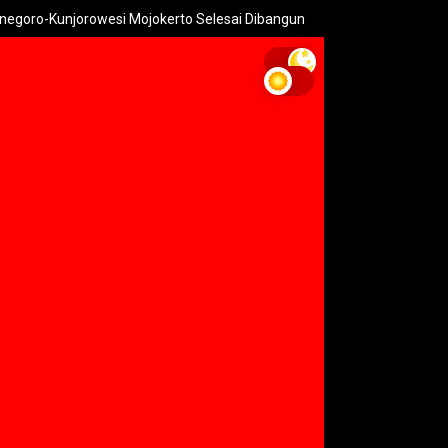
unjorowesi Mojokerto Selesai Dibangun
Pemkot Mojokerto Hidup