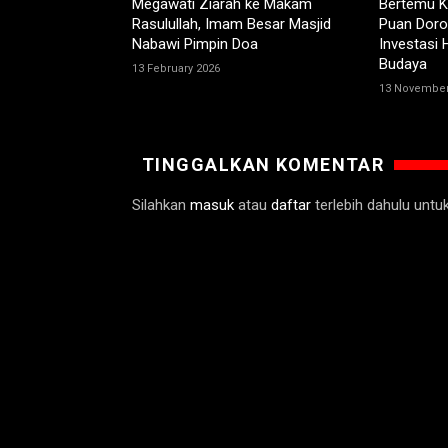
Megawati Ziarah ke Makam
Bertemu K
Rasulullah, Imam Besar Masjid
Puan Doro
Nabawi Pimpin Doa
Investasi 
Budaya
13 February 2026
13 November
TINGGALKAN KOMENTAR
Silahkan
masuk
atau
daftar
terlebih dahulu unt