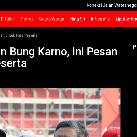
Koneksi Jalan Watesnegoro-Kunjorow
Difabel
Potret
Suara Warga
Ning Sri
Infografis
Liputan Kh
uan untuk Para Peserta
P
n Bung Karno, Ini Pesan
eserta