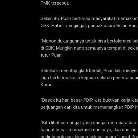
PMK tersebut.
Selain itu, Puan berharap masyarakat memaklumi a
GBK. Hal ini mengingat, puncak acara Bulan Bung
“Mohon dukungannya untuk bisa bertoleransi bah
di GBK. Mungkin nanti semuanya tempat di sekitar
tutur Puan.
Sebelum menutup gladi bersih, Puan lalu menyeru
juga berterimakasih kepada seluruh peserta acar
Karno.
“Besok itu hari besar PDIP, kita buktikan kerja k
perjuangan dari kita untuk memenangkan PDIP hatt
“Kita lihat semangat yang sangat membara dari s
sangat besar terimakasih dari saya, dan dari i
hadir besok pagi hingga selesai acara,” lanjut Pu