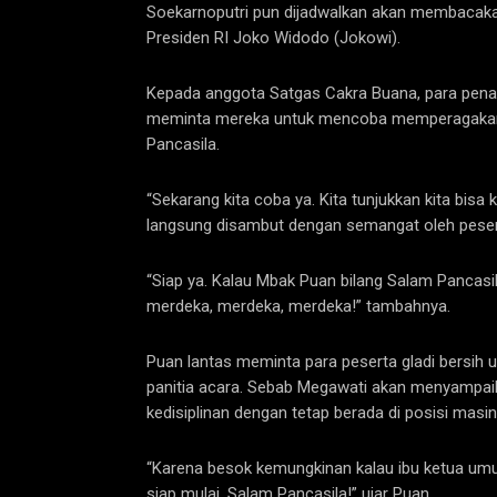
Soekarnoputri pun dijadwalkan akan membacakan p
Presiden RI Joko Widodo (Jokowi).
Kepada anggota Satgas Cakra Buana, para penari,
meminta mereka untuk mencoba memperagakan
Pancasila.
“Sekarang kita coba ya. Kita tunjukkan kita bis
langsung disambut dengan semangat oleh pesert
“Siap ya. Kalau Mbak Puan bilang Salam Pancasil
merdeka, merdeka, merdeka!” tambahnya.
Puan lantas meminta para peserta gladi bersih 
panitia acara. Sebab Megawati akan menyampai
kedisiplinan dengan tetap berada di posisi masi
“Karena besok kemungkinan kalau ibu ketua um
siap mulai, Salam Pancasila!” ujar Puan.