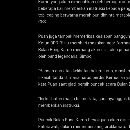
Karno yang akan dimeriahkan oleh berbagai acara
beberapa kali memberikan instruksi kepada pen
topi caping berwarna merah pun diminta merapika
GBK.
Puan juga tampak memeriksa kesiapan panggung
Ketua DPR RI itu memberi masukan agar formasi
Bulan Bung Karno memang akan diisi oleh penamp
oleh band legendaris, Bimbo.
“Barisan dari atas kelihatan belum lurus, masih 
dikasih tanda di mana harus berdiri. Kemudian ya
kata Puan saat gladi bersih puncak acara Bulan
“Ini kelihatan masih belum rata, garisnya nggak lu
memberikan instruksi.
Puncak Bulan Bung Karno besok juga akan diisi 
Fatmawati, dalam menemani sang proklamator 