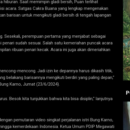
 hiburan. Saat memimpin gladi bersih, Puan terlihat
gisi acara. Satgas Cakra Buana yang lengkap mengenakan
n barisan untuk mengikuti gladi bersih di tengah lapangan
. Sesekali, perempuan pertama yang menjabat sebagai
 penari sudah sesuai. Salah satu kemeriahan puncak acara
ilan ribuan penari kecak. Acara ini juga akan dimeriahkan
mencong-mencong. Jadi izin ke depannya harus dikasih titik,
ng belakang barisannya mengikuti berdiri yang paling depan,”
 Bung Karno, Jumat (23/6/2024).
P
rus. Besok kita tunjukkan bahwa kita bisa disiplin,” lanjutnya
dengan pemutaran video singkat perjalanan istri Bung Karno,
hingga kemerdekaan Indonesia. Ketua Umum PDIP Megawati