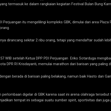
yang termasuk ke dalam rangkaian kegiatan Festival Bulan Bung Kar
 Perjuangan itu mengelilingi kompleks GBK, dimulai dari area Plaza 
 orang.
ya dirancang sekitar 2 ribu orang, tetapi yang mendaftar sudah lebih
 15.57 WIB setelah Ketua DPP PDI Perjuangan Eriko Sotarduga mengib
ggota DPR RI Krisdayanti, memulai marathon dari barisan yang paling 
dengan berada di barisan paling belakang, namun baik Hasto dan G
perlombaan digelar di GBK karena saat ini arena olahraga tersebut 
kan tempat ini sebagai suatu sumber spirit, sportivitas dan juga p