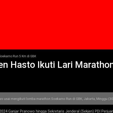
 Soekarno Run 5 Km di GBK
en Hasto Ikuti Lari Maratho
o usai mengikuti lomba marathon Soekarno Run di GBK, Jakarta, Minggu (30/
24 Ganjar Pranowo hingga Sekretaris Jenderal (Sekjen) PDI Perjuang