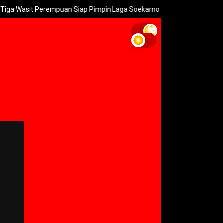
t Perempuan Siap Pimpin Laga Soekarno Cup U-17 2026
10 Ag