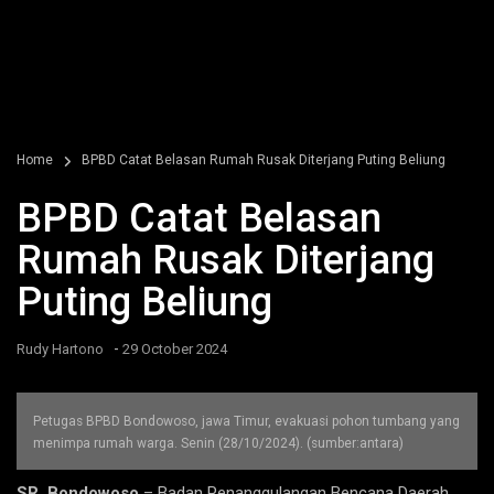
Home
BPBD Catat Belasan Rumah Rusak Diterjang Puting Beliung
BPBD Catat Belasan
Rumah Rusak Diterjang
Puting Beliung
-
Rudy Hartono
29 October 2024
Petugas BPBD Bondowoso, jawa Timur, evakuasi pohon tumbang yang
menimpa rumah warga. Senin (28/10/2024). (sumber:antara)
SR, Bondowoso
– Badan Penanggulangan Bencana Daerah