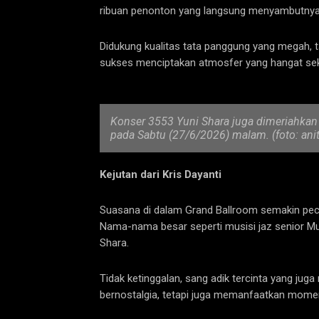
ribuan penonton yang langsung menyambutnya 
Didukung kualitas tata panggung yang megah, t
sukses menciptakan atmosfer yang hangat sek
Konser 3553 Yuni Shara juga dimeriahkan 
pada Sabtu (27/6/2026) malam. (foto: anit
Kejutan dari Kris Dayanti
Suasana di dalam Grand Ballroom semakin pecah
Nama-nama besar seperti musisi jaz senior Mus
Shara.
Tidak ketinggalan, sang adik tercinta yang jug
bernostalgia, tetapi juga memanfaatkan mom