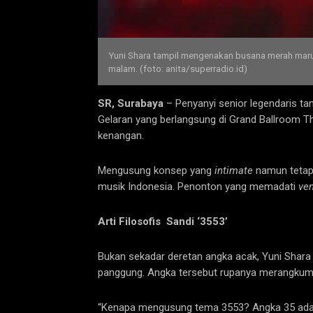
Yuni Shara tampil mengenakan busana merah maru
malam. (foto: anita/superradio.id)
SR, Surabaya
– Penyanyi senior legendaris ta
Gelaran yang berlangsung di Grand Ballroom T
kenangan.
Mengusung konsep yang
intimate
namun tetap 
musik Indonesia. Penonton yang memadati
ve
Arti Filosofis Sandi ‘3553’
Bukan sekadar deretan angka acak, Yuni Shar
panggung. Angka tersebut rupanya merangkum ide
“Kenapa mengusung tema 3553? Angka 35 adalah 