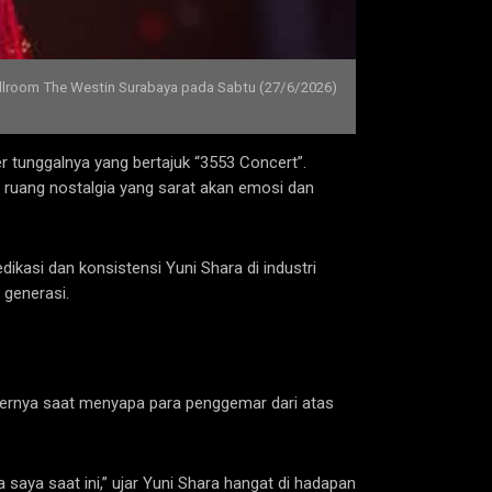
llroom The Westin Surabaya pada Sabtu (27/6/2026)
r tunggalnya yang bertajuk “3553 Concert”.
 ruang nostalgia yang sarat akan emosi dan
kasi dan konsistensi Yuni Shara di industri
 generasi.
sernya saat menyapa para penggemar dari atas
aya saat ini,” ujar Yuni Shara hangat di hadapan