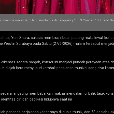
n membawakan lagu lagu nostalgia di panggung "3553 Concert" di Grand Ba
nah air, Yuni Shara, sukses membius ribuan pasang mata lewat konse
he Westin Surabaya pada Sabtu (27/6/2026) malam tersebut menjadi
dikemas secara megah, konser ini menjadi puncak perayaan atas dedi
nue
diajak larut menyusuri kembali perjalanan musikal sang diva lintas
a secara langsung membeberkan makna mendalam di balik tajuk kon
ntitas diri dan dedikasi hidupnya saat ini.
penanda perjalanan karier saya di dunia musik, dan 53 adalah usia s