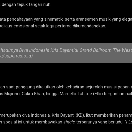
dengan tepuk tangan riuh.
ata pencahayaan yang sinematik, serta aransemen musik yang elegan
aligus emosional sejak lagu pertama dikumandangkan.
hadirnya Diva Indonesia Kris Dayantidi Grand Ballroom The Wes
a/superradio.id)
 saat panggung dikejutkan oleh kehadiran sejumlah musisi papan at
 Mujiono, Cakra Khan, hingga Marcello Tahitoe (Ello) bergantian na
a merupakan diva Indonesia, Kris Dayanti (KD), ikut memberikan penam
en spesial ini untuk membawakan
single
terbarunya yang berjudul
“I 