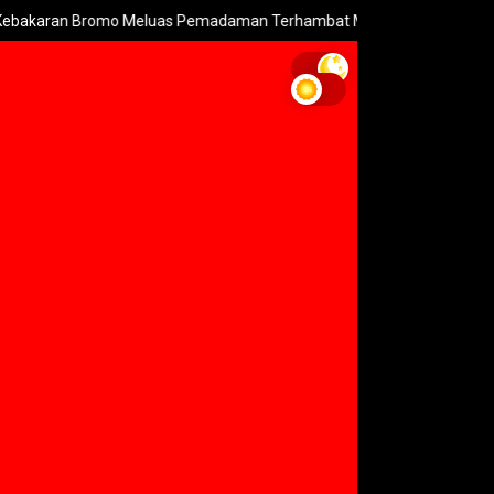
o Meluas Pemadaman Terhambat Medan Terjal
PSSI Tetapkan 