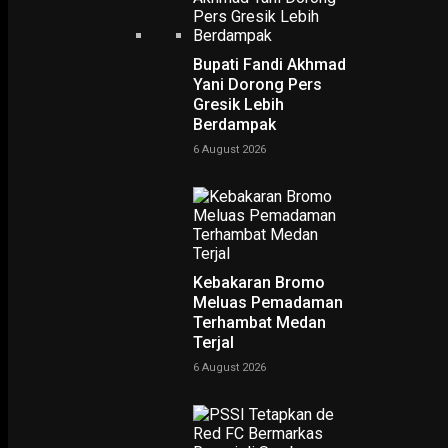
Bupati Fandi Akhmad
Yani Dorong Pers
Gresik Lebih
Berdampak
Home
Begini Alur Validasi dan Penyampaian Data Covid-19 hingga ke Masyarakat
Begini Alur Validasi dan
6 August 2026
Penyampaian Data Covid-
19 hingga ke Masyarakat
-
Kebakaran Bromo
Yovie Wicaksono
28 April 2020
Meluas Pemadaman
Terhambat Medan
Terjal
6 August 2026