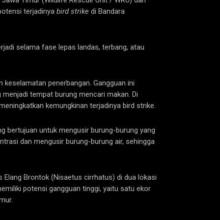
awa Timur (Wildlife Rescue Unit / WRU) dan
otensi terjadinya
bird strike
di Bandara
rjadi selama fase lepas landas, terbang, atau
n keselamatan penerbangan. Gangguan ini
ng menjadi tempat burung mencari makan. Di
 meningkatkan kemungkinan terjadinya bird strike.
g bertujuan untuk mengusir burung-burung yang
trasi dan mengusir burung-burung air, sehingga
lang Brontok (Nisaetus cirrhatus) di dua lokasi
miliki potensi gangguan tinggi, yaitu satu ekor
mur.