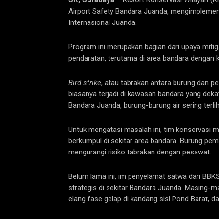
SR, Surabaya
– Resort Konservasi Wilayah (
Airport Safety Bandara Juanda, mengimpleme
Internasional Juanda.
Program ini merupakan bagian dari upaya mitiga
pendaratan, terutama di area bandara dengan k
Bird strike
, atau tabrakan antara burung dan 
biasanya terjadi di kawasan bandara yang deka
Bandara Juanda, burung-burung air sering terli
Untuk mengatasi masalah ini, tim konservasi
berkumpul di sekitar area bandara. Burung pe
mengurangi risiko tabrakan dengan pesawat.
Belum lama ini, im penyelamat satwa dari BBK
strategis di sekitar Bandara Juanda. Masing-ma
elang fase gelap di kandang sisi Pond Barat, d