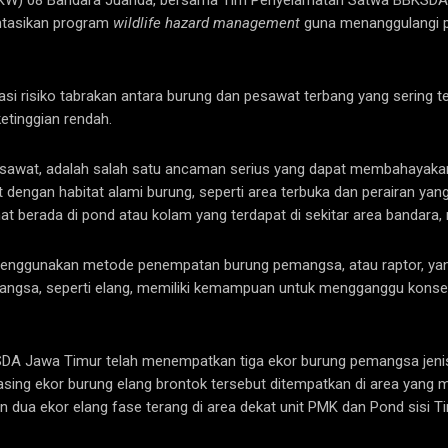
RKW) 08 Bandara Juanda, bersama Tim Penyelamatan Satwa BBKSDA J
ntasikan program
wildlife hazard management
guna menanggulangi p
si risiko tabrakan antara burung dan pesawat terbang yang sering te
etinggian rendah.
pesawat, adalah salah satu ancaman serius yang dapat membahayaka
t dengan habitat alami burung, seperti area terbuka dan perairan ya
hat berada di pond atau kolam yang terdapat di sekitar area bandara,
 menggunakan metode penempatan burung pemangsa, atau raptor, yan
mangsa, seperti elang, memiliki kemampuan untuk mengganggu konsen
SDA Jawa Timur telah menempatkan tiga ekor burung pemangsa jenis E
sing ekor burung elang brontok tersebut ditempatkan di area yang me
an dua ekor elang fase terang di area dekat unit PMK dan Pond sisi Ti