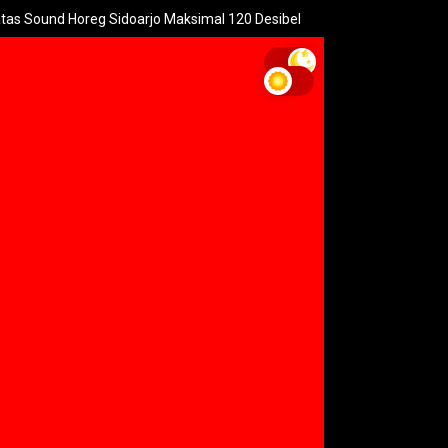
reg Sidoarjo Maksimal 120 Desibel
Menteri PPPA: Festival Eg