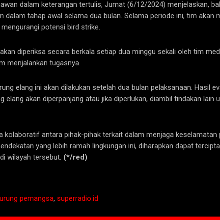
niawan dalam keterangan tertulis, Jumat (6/12/2024) menjelaskan, 
an dalam tahap awal selama dua bulan. Selama periode ini, tim akan
engurangi potensi bird strike.
a akan diperiksa secara berkala setiap dua minggu sekali oleh tim m
am menjalankan tugasnya.
ung elang ini akan dilakukan setelah dua bulan pelaksanaan. Hasil 
elang akan diperpanjang atau jika diperlukan, diambil tindakan lain u
 kolaboratif antara pihak-pihak terkait dalam menjaga keselamatan 
endekatan yang lebih ramah lingkungan ini, diharapkan dapat terci
di wilayah tersebut.
(*/red)
urung pemangsa
,
superradio.id