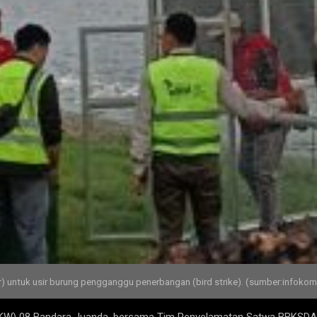
 untuk usir burung pengganggu penerbangan (bird strike). (sumber:infokom