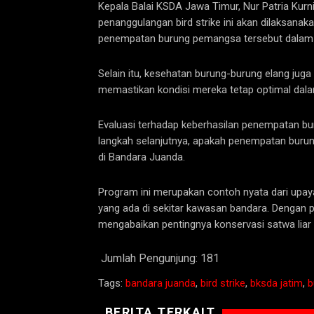
Kepala Balai KSDA Jawa Timur, Nur Patria Kur
penanggulangan bird strike ini akan dilaksanak
penempatan burung pemangsa tersebut dalam m
Selain itu, kesehatan burung-burung elang jug
memastikan kondisi mereka tetap optimal dal
Evaluasi terhadap keberhasilan penempatan bur
langkah selanjutnya, apakah penempatan burung 
di Bandara Juanda.
Program ini merupakan contoh nyata dari upaya
yang ada di sekitar kawasan bandara. Dengan p
mengabaikan pentingnya konservasi satwa liar 
Jumlah Pengunjung:
181
Tags:
bandara juanda
,
bird strike
,
bksda jatim
,
b
BERITA TERKAIT