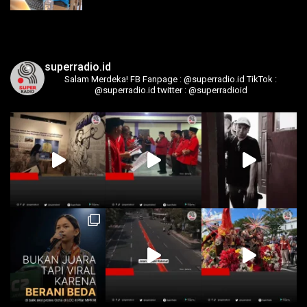
superradio.id
Salam Merdeka!
FB Fanpage : @superradio.id
TikTok :
@superradio.id
twitter : @superradioid