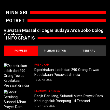
NING SRI
POTRET
Ruwatan Massal di Cagar Budaya Arca Joko Dolog
Surabaya
INFOGRAFIS
POPULER
PILIHAN EDITOR
TERBARU
POLHUKAM
Diperkirakan Lebih dari 290 Orang Tewas
Kecelakaan Pesawat di India
13 June 2025
EKONOMI & KESRA
Banjir Berulang, Subandi Minta Proyek Dam
Kedungpeluk Rampung 14 Februari
5 February 2026