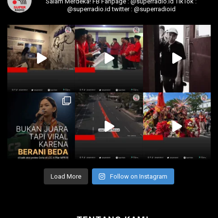
Salam Merdeka!
FB Fanpage : @superradio.id
TikTok :
@superradio.id
twitter : @superradioid
Load More
Follow on Instagram