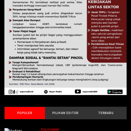
POPULER
PILIHAN EDITOR
TERBARU
POLHUKAM