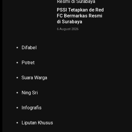
PSSI Tetapkan de Red
FC Bermarkas Resmi
di Surabaya
6 August 2026
Difabel
NING SRI
Potret
POTRET
Suara Warga
Ruwatan Massal di Cagar Budaya Arca Joko Dolog Surab
INFOGRAFIS
Ning Sri
Infografis
POPULER
PILIHAN EDITOR
Liputan Khusus
TERBARU