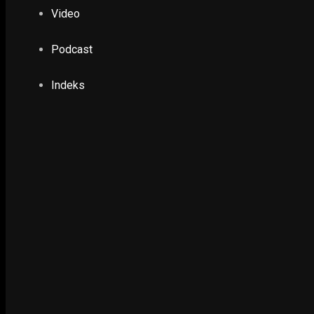
Video
POLHUKAM
Penyusunan Kabinet Kerja, PDI Perjuangan Ho
Presiden
Podcast
29 August 2019
Indeks
PENDIDIKAN & KESEHATAN
Kampus Kelola Tambang, PMKRI: Berpotens
Kebebasan Berekpresi
7 February 2025
EKONOMI & KESRA
Ada Aturan Baru Pasca Larangan Mudik
16 May 2021
EKONOMI & KESRA
Menteri Perindustrian Serahkan Bantuan Peme
Kewirausahaan Santri
4 June 2018