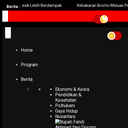
rs Gresik Lebih Berdampak
Kebakaran Bromo Meluas Pemadama
Berita :
Home
Temukan Penyakit Cacing Hati
Temukan Penyakit Cacing
Hati
Home
POLHUKAM
Program
Dinas Ketahanan Pangan dan Peternakan Kabupaten Kedir
Temukan Penyakit Cacing Hati Pada Kambing Kurban
22 August 2018
Berita
Ekonomi & Kesra
Pendidikan &
Kesehatan
Polhukam
Gaya Hidup
Nusantara