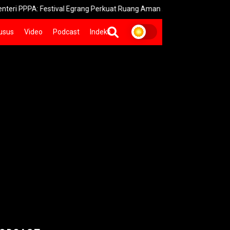
: Festival Egrang Perkuat Ruang Aman Anak Jember
Karnaval 
usus
Video
Podcast
Indeks