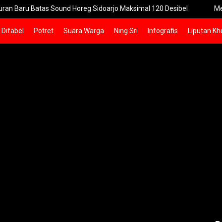
atas Sound Horeg Sidoarjo Maksimal 120 Desibel
Menteri PPPA
Difabel
Potret
Suara Warga
Ning Sri
Infografis
Liputan Kh