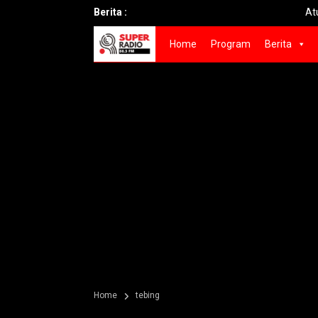
Berita :
Aturan Baru B
Home
Program
Berita
Home
tebing