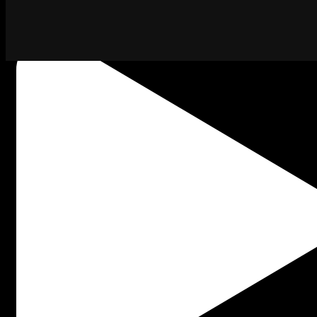
Kapan lagi bisa ngintip keseruan Satrio Band pas l