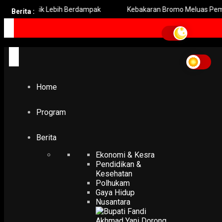
Gresik Lebih Berdampak
Kebakaran Bromo Meluas Pemadaman 
Berita :
Home
Sukabumi
Sukabumi
Home
EKONOMI & KESRA
Banjir-Longsor Sukabumi Satu Warga Tewas dan 7 Hilang
7 March 2025
Program
Berita
Ekonomi & Kesra
Pendidikan &
Kesehatan
Polhukam
Gaya Hidup
Nusantara