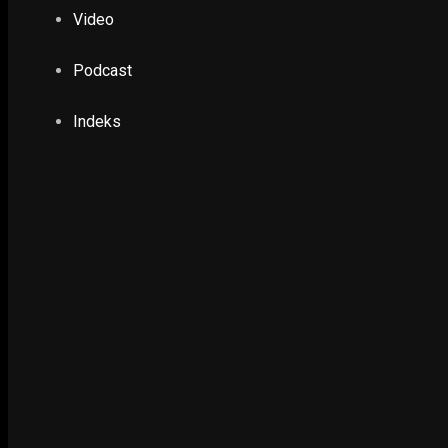
Video
Ruwatan Massal di Cagar Budaya Arca Joko Dolog Surab
INFOGRAFIS
Podcast
Indeks
POPULER
PILIHAN EDITOR
TERBARU
EKONOMI & KESRA
PDI Perjuangan Kota Surabaya Sosialisasika
10 January 2022
POLHUKAM
Pertama Kali, Presiden Jokowi Luncurkan Ban
Jawa
8 October 2018