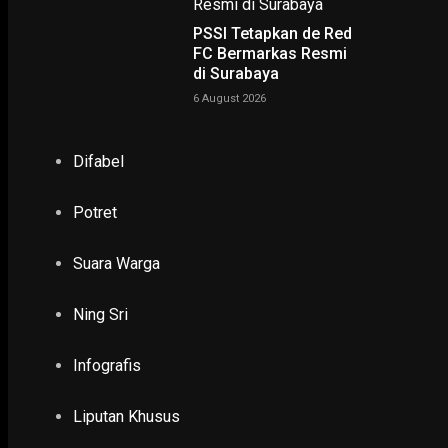
Semangat dan Prestasi Penyandang Disabilitas adalah
Inspirasi
PSSI Tetapkan de Red
3 December 2018
FC Bermarkas Resmi
di Surabaya
PODCAST
6 August 2026
Difabel
Potret
Suara Warga
Ning Sri
Infografis
NING SRI
Liputan Khusus
POTRET