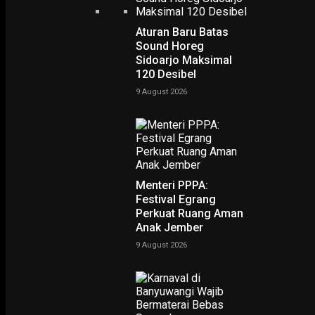
POLHUKAM
Wiranto : Pujian SBY Lebih Tepat untuk Pemerintahan
Jokowi-JK
Aturan Baru Batas
Sound Horeg
13 February 2017
Sidoarjo Maksimal
120 Desibel
POLHUKAM
Pemerintah Tak Pernah Perintah Sadap SBY
9 August 2026
2 February 2017
PODCAST
Menteri PPPA:
Festival Egrang
Perkuat Ruang Aman
Anak Jember
9 August 2026