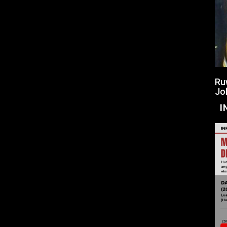
Ru
Jo
I