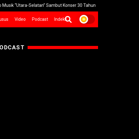
ara-Selatan” Sambut Konser 30 Tahun
Pakuwon Siap Turunkan Tin
usus
Video
Podcast
Indeks
ODCAST