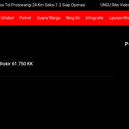
wangi 24 Km Seksi 1-2 Siap Operasi
UNGU Rilis Video Musik “Ut
Difabel
Potret
Suara Warga
Ning Sri
Infografis
Liputan Kh
P
lokir 61.750 KK