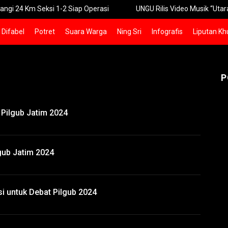
Seksi 1-2 Siap Operasi
UNGU Rilis Video Musik “Utara-Selatan”
Difabel
Potret
Suara Warga
Ning Sri
Infografis
Liputan Kh
P
 Pilgub Jatim 2024
gub Jatim 2024
si untuk Debat Pilgub 2024