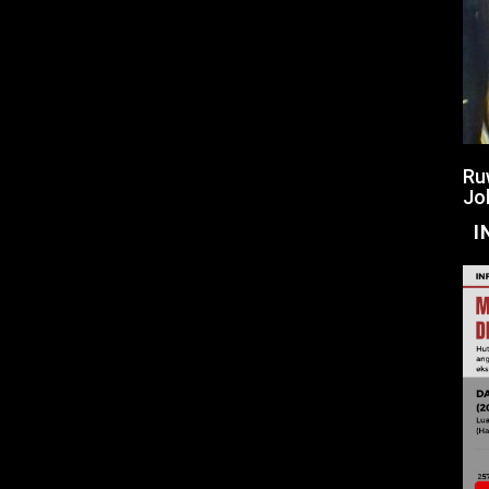
Ru
Jo
I