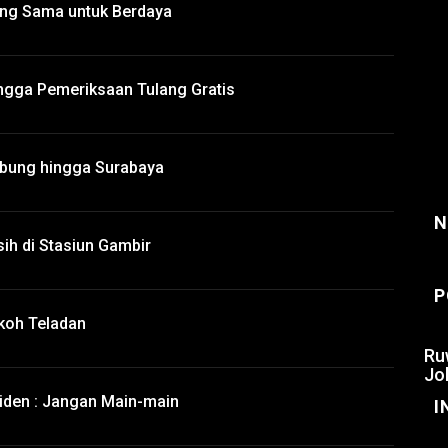
ang Sama untuk Berdaya
ngga Pemeriksaan Tulang Gratis
mbung hingga Surabaya
N
ih di Stasiun Gambir
P
okoh Teladan
Ru
Jo
siden : Jangan Main-main
I