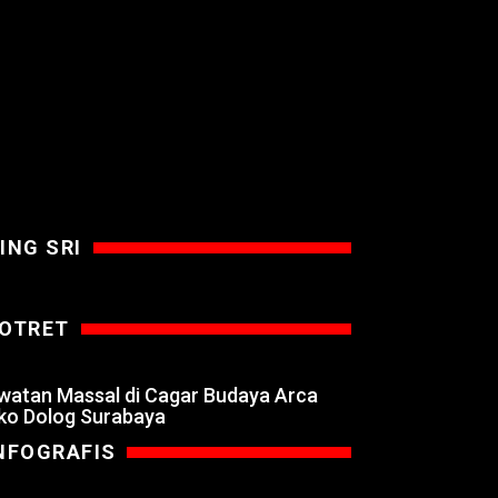
ING SRI
OTRET
watan Massal di Cagar Budaya Arca
ko Dolog Surabaya
NFOGRAFIS