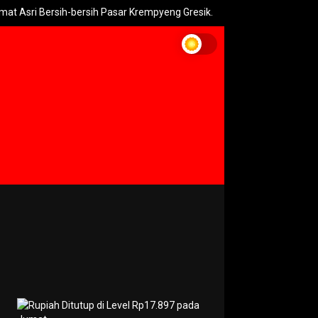
Bersih-bersih Pasar Krempyeng Gresik.
PLN Heran 10 Tiang Listr