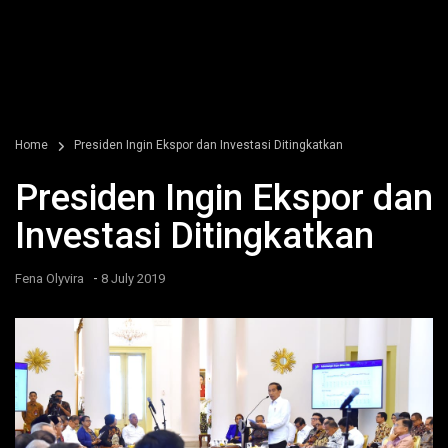
Home
Presiden Ingin Ekspor dan Investasi Ditingkatkan
Presiden Ingin Ekspor dan
Investasi Ditingkatkan
-
Fena Olyvira
8 July 2019