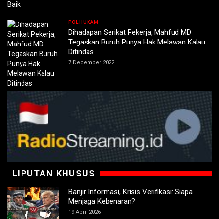
POLHUKAM
Dihadapan Serikat Pekerja, Mahfud MD
Tegaskan Buruh Punya Hak Melawan Kalau
Ditindas
7 December 2022
LIPUTAN KHUSUS
Banjir Informasi, Krisis Verifikasi: Siapa
Menjaga Kebenaran?
19 April 2026