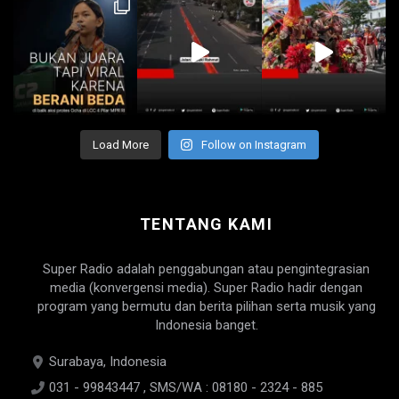
Load More
Follow on Instagram
TENTANG KAMI
Super Radio adalah penggabungan atau pengintegrasian
media (konvergensi media). Super Radio hadir dengan
program yang bermutu dan berita pilihan serta musik yang
Indonesia banget.
Surabaya, Indonesia
031 - 99843447 , SMS/WA : 08180 - 2324 - 885