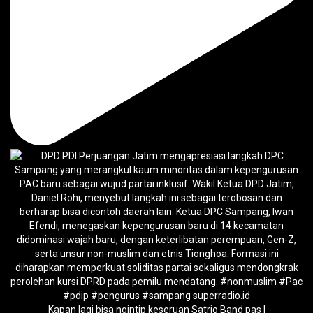
Kapan lagi bisa ngintip keseruan Satrio Band pas l