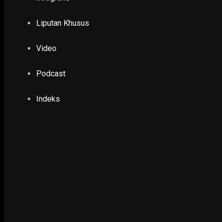
DPRD Jatim Minta Dinas Peternakan Waspad
Ternak
Liputan Khusus
22 October 2022
Video
PENDIDIKAN & KESEHATAN
Bupati Yani Tekankan Pendidikan di Gresik H
Podcast
27 November 2025
Indeks
GAYA HIDUP
OMG Gelar Livestream Festival Terbesar di In
27 July 2023
PENDIDIKAN & KESEHATAN
PDI Perjuangan Beber Bukti Dana MBG Rp223,5
Anggaran Pendidikan
26 February 2026