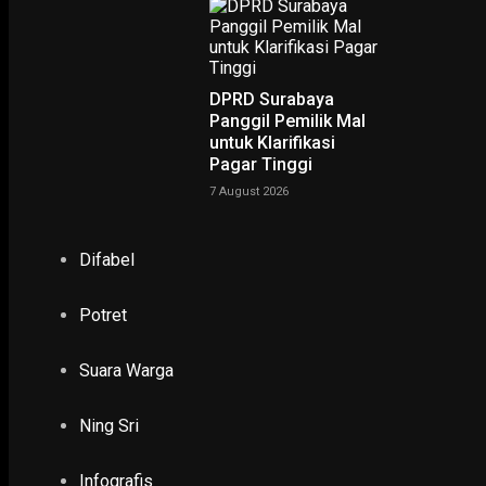
DPRD Surabaya
Panggil Pemilik Mal
untuk Klarifikasi
NING SRI
Pagar Tinggi
7 August 2026
POTRET
Difabel
Ruwatan Massal di Cagar Budaya Arca Joko Dolog Surab
INFOGRAFIS
Potret
Suara Warga
POPULER
PILIHAN EDITOR
TERBARU
Ning Sri
Infografis
PENDIDIKAN & KESEHATAN