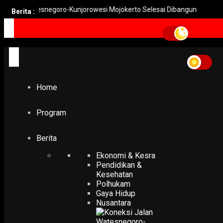
 Watesnegoro-Kunjorowesi Mojokerto Selesai Dibangun
Pemkot 
Berita :
Home
klenteng
klenteng
Home
NUSANTARA
Klenteng Tertua di Gresik Lestarikan Wayang Kulit dan
Wayang Potehi Sekaligus
Program
16 May 2025
Berita
Ekonomi & Kesra
Pendidikan &
Kesehatan
Polhukam
Gaya Hidup
Nusantara