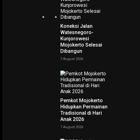
Koneksi Jalan
Watesnegoro-
Kunjorowesi
EKONOMI & KESRA
Mojokerto Selesai
Klenteng Boen Bio Mulai Bersiap Jelang Imlek 2025
Dibangun
23 January 2025
7 August 2026
GALERI FOTO
Ritual Jelang Imlek
31 January 2019
PODCAST
Pemkot Mojokerto
Hidupkan Permainan
Tradisional di Hari
Anak 2026
7 August 2026