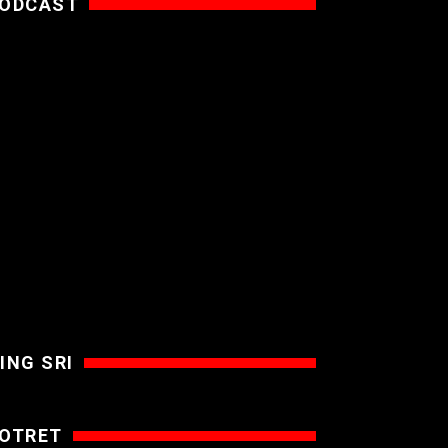
ODCAST
ING SRI
OTRET