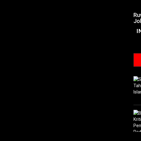
Ru
Jo
I