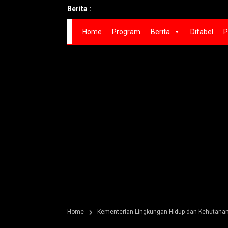
Berita :
Home
Program
Berita
Difabel
P
Home
Kementerian Lingkungan Hidup dan Kehutanan