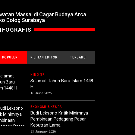
watan Massal di Cagar Budaya Arca
ko Dolog Surabaya
NFOGRAFIS
POPULER
PILIHAN EDITOR
TERBARU
NING SRI
Selamat Tahun Baru Islam 1448
H
16 June 2026
EKONOMI & KESRA
Budi Leksono Kritik Minimnya
Pembinaan Pedagang Pasar
Keputran Lama
21 January 2026