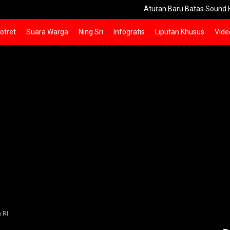
Aturan Baru Batas Sound Horeg S
otret
Suara Warga
Ning Sri
Infografis
Liputan Khusus
Vide
 RI