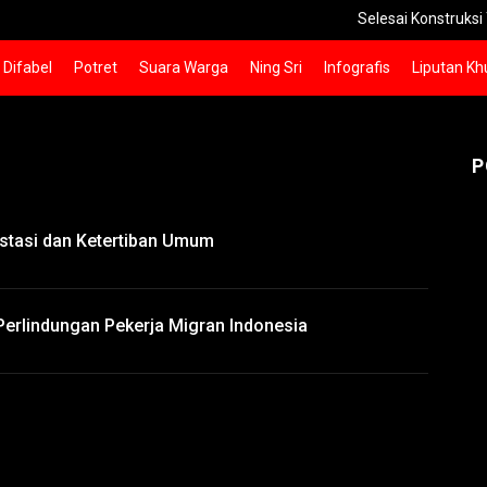
Selesai Konstruksi Tol Pros
Difabel
Potret
Suara Warga
Ning Sri
Infografis
Liputan Kh
P
tasi dan Ketertiban Umum
erlindungan Pekerja Migran Indonesia