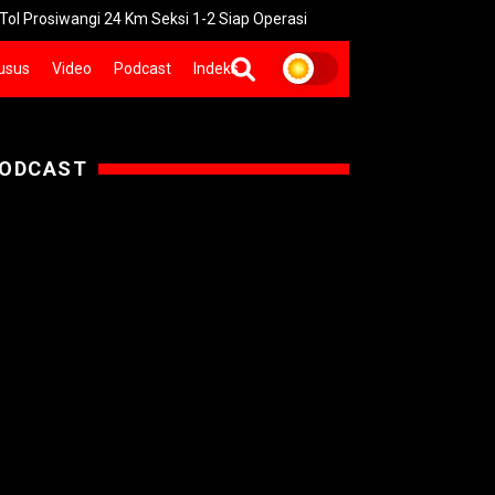
iwangi 24 Km Seksi 1-2 Siap Operasi
UNGU Rilis Video Musik “U
usus
Video
Podcast
Indeks
ODCAST