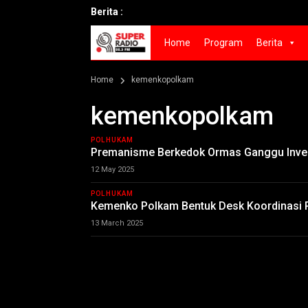
Berita :
Home
Program
Berita
Home
kemenkopolkam
kemenkopolkam
POLHUKAM
Premanisme Berkedok Ormas Ganggu Inves
12 May 2025
POLHUKAM
Kemenko Polkam Bentuk Desk Koordinasi P
13 March 2025