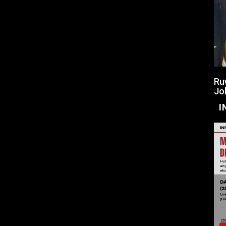
Ru
Jo
I