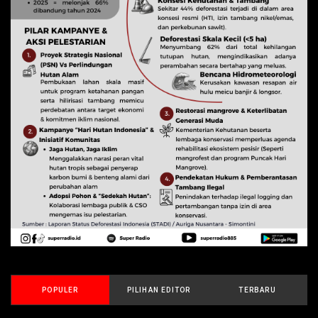
POPULER
PILIHAN EDITOR
TERBARU