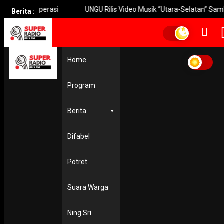
 Operasi
UNGU Rilis Video Musik “Utara-Selatan” Sambut Konse
Berita :
Home
Home
Indonesian Cycling Federation
Indonesian Cycling
Program
Federation
Berita
GAYA HIDUP
Ratusan Pembalap Sepeda Ramaikan Suroboyo Race 202
Difabel
15 May 2022
Potret
Suara Warga
Ning Sri