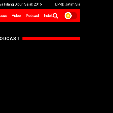
curi Sejak 2016
DPRD Jatim Siapkan Perda Baru Jamin Kepastian
usus
Video
Podcast
Indeks
ODCAST