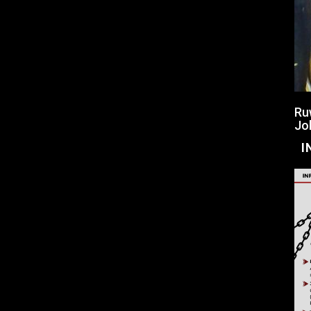
Ru
Jo
I