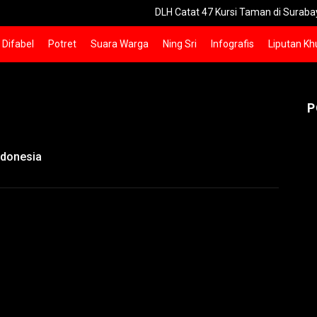
DLH Catat 47 Kursi Taman di Surabaya Hilang Di
Difabel
Potret
Suara Warga
Ning Sri
Infografis
Liputan Kh
P
ndonesia