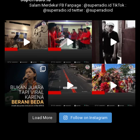
Salam Merdeka!
FB Fanpage : @superradio.id
TikTok :
@superradio.id
twitter : @superradioid
Load More
Follow on Instagram