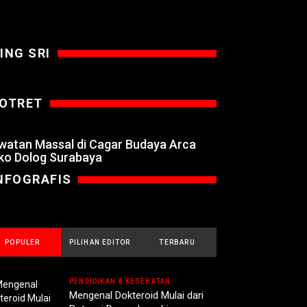
ING SRI
OTRET
watan Massal di Cagar Budaya Arca
ko Dolog Surabaya
NFOGRAFIS
POPULER
PILIHAN EDITOR
TERBARU
PENDIDIKAN & KESEHATAN
Mengenal Dokteroid Mulai dari