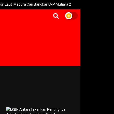
 Madura Cari Bangkai KMP Mutiara 2
Imbas Kebakaran Savana B