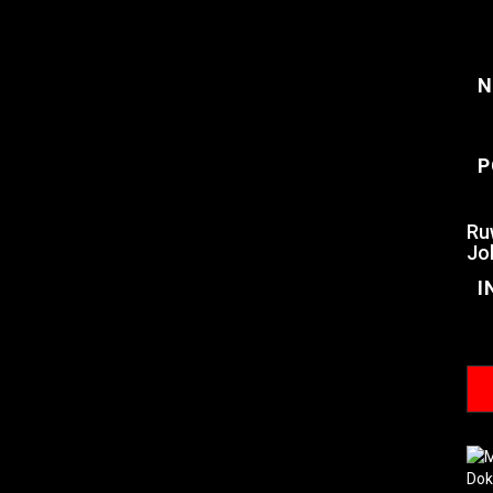
N
P
Ru
Jo
I