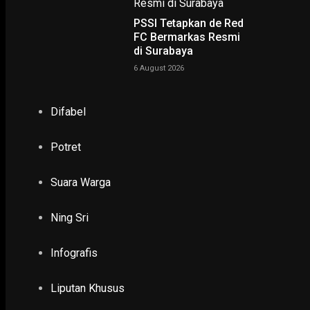
PSSI Tetapkan de Red
FC Bermarkas Resmi
di Surabaya
6 August 2026
NING SRI
Difabel
POTRET
Potret
Ruwatan Massal di Cagar Budaya Arca Joko Dolog Surab
Suara Warga
INFOGRAFIS
Ning Sri
POPULER
PILIHAN EDITOR
Infografis
TERBARU
Liputan Khusus
EKONOMI & KESRA