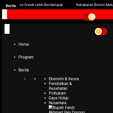
g Pers Gresik Lebih Berdampak
Kebakaran Bromo Meluas Pem
Berita :
Home
erupsi gunung agung
erupsi gunung agung
Home
PENDIDIKAN & KESEHATAN
Wabup Banyuwangi Berangkatkan Relawan PMI ke Gunun
Agung
Program
10 December 2017
Berita
Ekonomi & Kesra
Pendidikan &
Kesehatan
Polhukam
Gaya Hidup
Nusantara