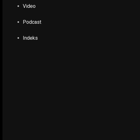
Waspadai Bencana Lingkungan di Jawa Timur
Video
9 January 2017
Podcast
POLHUKAM
Indeks
Truk Kostrad Terbakar dan Meledak di Tol G
7 May 2025
POLHUKAM
Paslon Dito – Dewi Ajak Santun Berdemokrasi 
24 September 2020
PENDIDIKAN & KESEHATAN
Khofifah Sambut Kedatangan 60 Mahasiswa Ja
Juanda
16 February 2020