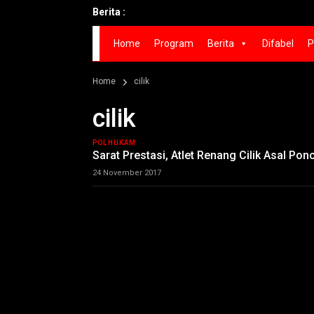
Berita :
Home
Program
Berita
Difabel
P
Home
cilik
cilik
POLHUKAM
Sarat Prestasi, Atlet Renang Cilik Asal Po
24 November 2017