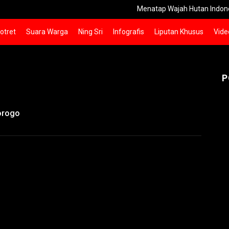
Menatap Wajah Hutan Indonesia: Krisis
otret
Suara Warga
Ning Sri
Infografis
Liputan Khusus
Vide
P
norogo