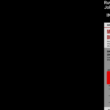
Ru
Jo
I