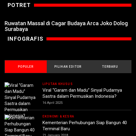
POTRET
Ruwatan Massal di Cagar Budaya Arca Joko Dolog
Surabaya
INFOGRAFIS
POPULER
PILIHAN EDITOR
TERBARU
LIPUTAN KHUSUS
Viral “Garam dan Madu” Sinyal Pudarnya
Sastra dalam Permusikan Indonesia?
16 April 2025
EKONOMI & KESRA
Kementerian Perhubungan Siap Bangun 40
Terminal Baru
21 January 2018