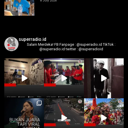
8 July 2026
superradio.id
Salam Merdeka!
FB Fanpage : @superradio.id
TikTok :
@superradio.id
twitter : @superradioid