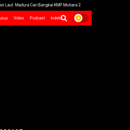
dura Cari Bangkai KMP Mutiara 2
Imbas Kebakaran Savana Brom
usus
Video
Podcast
Indeks