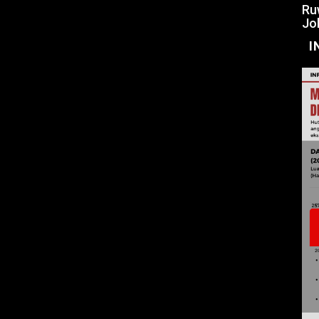
Ru
Jo
I