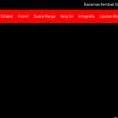
Basarnas Kembali Sisir Laut Ma
Difabel
Potret
Suara Warga
Ning Sri
Infografis
Liputan Kh