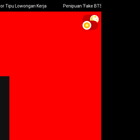
owongan Kerja
Penipuan ‘Fake BTS’ Mengintai Jatim Warga D