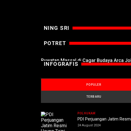
NING SRI
POTRET
Ruwatan Massal di Cagar Budaya Arca J
INFOGRAFIS
POPULER
TERBARU
POLHUKAM
PDI Perjuangan Jatim Resmi
24 August 2024