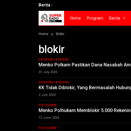
Berita :
Home
Program
Berita
Home
blokir
blokir
EKONOMI & KESRA
Menko Polkam Pastikan Dana Nasabah Ama
31 July 2025
EKONOMI & KESRA
KK Tidak Diblokir, Yang Bermasalah Hubun
2 July 2024
POLHUKAM
Menko Polhukam Memblokir 5.000 Rekening 
12 June 2024
POLHUKAM