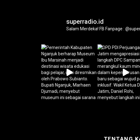
superradio.id
Salam Merdeka!
FB Fanpage : @super
TENTANG K