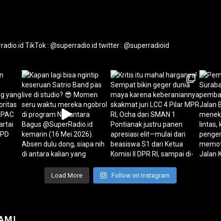
radio.id
TikTok : @superradio.id
twitter : @superradioid
Load More
Follow on Instagram
AMI