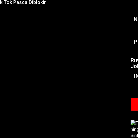
 Tok Pasca Diblokir
N
P
Ru
Jo
I