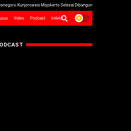
ro-Kunjorowesi Mojokerto Selesai Dibangun
Pemkot Mojokerto 
usus
Video
Podcast
Indeks
ODCAST