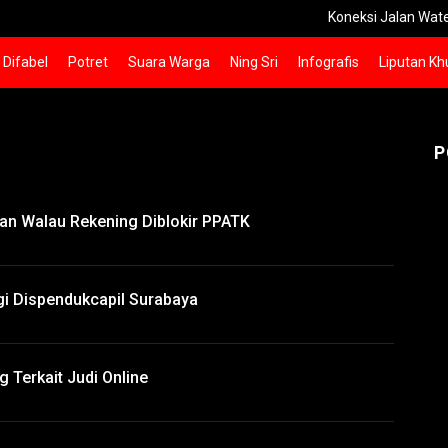
Koneksi Jalan Watesnego
Difabel
Potret
Suara Warga
Ning Sri
Infografis
Liputan Kh
P
n Walau Rekening Diblokir PPATK
gi Dispendukcapil Surabaya
Terkait Judi Online