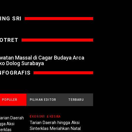
ING SRI
OTRET
watan Massal di Cagar Budaya Arca
ko Dolog Surabaya
NFOGRAFIS
POPULER
PILIHAN EDITOR
TERBARU
EKONOMI & KESRA
Tarian Daerah hingga Aksi
Sinterklas Meriahkan Natal