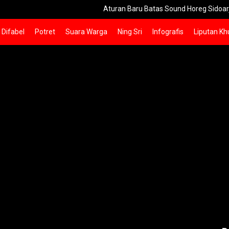
Aturan Baru Batas Sound Horeg Sidoarjo Maksima
Difabel
Potret
Suara Warga
Ning Sri
Infografis
Liputan Kh