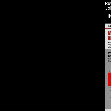
Ru
Jo
I