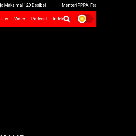
l 120 Desibel
Menteri PPPA: Festival Egrang Perkuat Ruang A
usus
Video
Podcast
Indeks