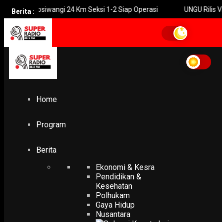
 Prosiwangi 24 Km Seksi 1-2 Siap Operasi
UNGU Rilis Video Musi
Berita :
Home
Beasiswa S1 Guru Paud Pada 2023
Beasiswa S1 Guru Paud
Pada 2023
Home
PENDIDIKAN & KESEHATAN
Program
Pemkot Surabaya Siapkan Beasiswa S1 Guru Paud Pada
2023
8 November 2022
Berita
Ekonomi & Kesra
Pendidikan &
Kesehatan
Polhukam
Gaya Hidup
Nusantara