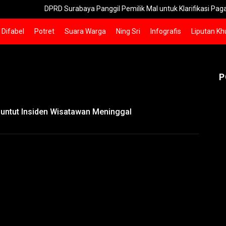
DPRD Surabaya Panggil Pemilik Mal untuk Klarifikasi Pagar Tinggi
Difabel
Potret
Suara Warga
Ning Sri
Infografis
Liputan Kh
P
Buntut Insiden Wisatawan Meninggal