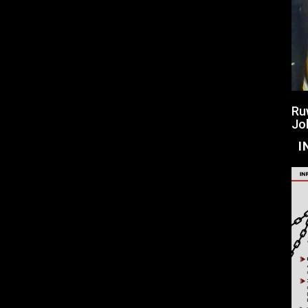
Ru
Jo
I