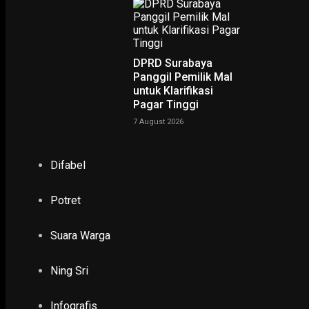
DPRD Surabaya
Panggil Pemilik Mal
untuk Klarifikasi
NING SRI
Pagar Tinggi
7 August 2026
POTRET
Difabel
Ruwatan Massal di Cagar Budaya Arca Joko Dolog Surab
INFOGRAFIS
Potret
Suara Warga
POPULER
PILIHAN EDITOR
TERBARU
Ning Sri
EKONOMI & KESRA
Infografis