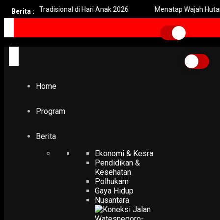
an Tradisional di Hari Anak 2026
Menatap Wajah Hutan Indonesi
Berita :
Home
96 persen
96 persen
Home
EKONOMI & KESRA
Ekonomi Jatim Tumbuh 5,96 Persen, Khofifah Bangga
Tertinggi se-Pulau Jawa
Program
8 May 2026
Berita
Ekonomi & Kesra
Pendidikan &
Kesehatan
Polhukam
Gaya Hidup
Nusantara