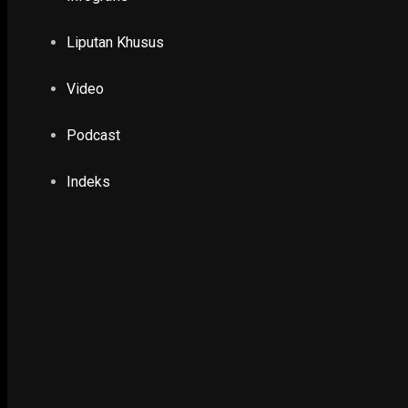
Ketua DPR: Harga Plastik Naik Bisa Alternati
16 April 2026
Liputan Khusus
Video
PENDIDIKAN & KESEHATAN
Tim Abmas ITS Ciptakan Alat Pencuci Tanga
Podcast
29 January 2021
Indeks
POLHUKAM
Program 100 Alarm Gratis Termanfaatkan 36 
Bubutan
6 February 2026
POLHUKAM
Pemerintah Secara Resmi Bubarkan FPI
30 December 2020